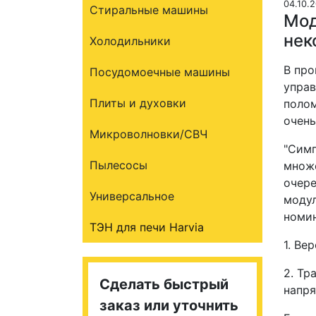
04.10.
Стиральные машины
Мод
нек
Холодильники
В про
Посудомоечные машины
управ
Плиты и духовки
полом
очень
Микроволновки/СВЧ
"Симп
Пылесосы
множе
очере
Универсальное
модул
номин
ТЭН для печи Harvia
1. Ве
2. Тр
Сделать быстрый
напря
заказ или уточнить