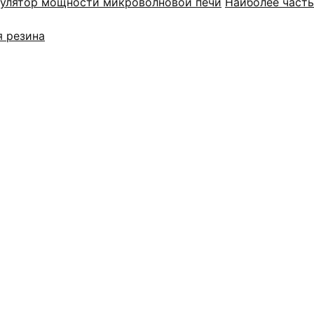
гулятор мощности микроволновой печи
Наиболее част
я резина