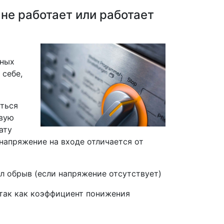
не работает или работает
ь
зных
 себе,
ться
рвую
ату
 напряжение на входе отличается от
ел обрыв (если напряжение отсутствует)
 так как коэффициент понижения