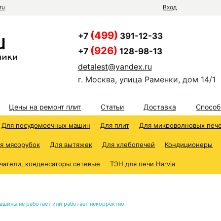
ru
Вход
(499)
+7
391-12-33
(926)
+7
128-98-13
detalest@yandex.ru
г. Москва, улица Раменки, дом 14/1
Цены на ремонт плит
Статьи
Доставка
Способ
Для посудомоечных машин
Для плит
Для микроволновых печ
я мясорубок
Для вытяжек
Для хлебопечей
Кондиционеры
чатели, конденсаторы сетевые
ТЭН для печи Harvia
ашины не работает или работает некорректно