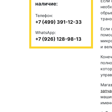
Если 
наличие:
необх
обрыв
Телефон:
транз
+7 (499) 391-12-33
Если 
WhatsApp:
помощ
+7 (926) 128-98-13
микро
и вел
Конеч
полно
котор
управ
Магаз
запча
машин
именн