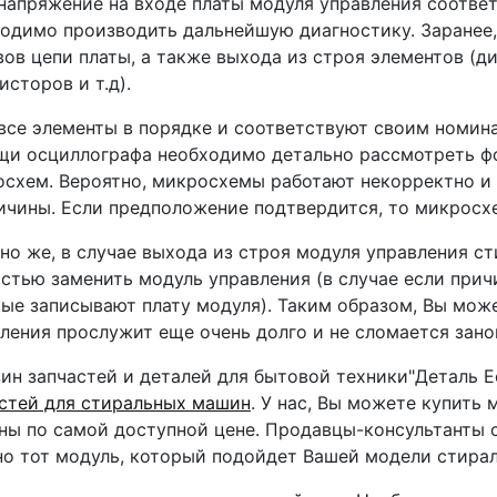
напряжение на входе платы модуля управления соотве
одимо производить дальнейшую диагностику. Заранее
ов цепи платы, а также выхода из строя элементов (д
исторов и т.д).
все элементы в порядке и соответствуют своим номин
и осциллографа необходимо детально рассмотреть фо
схем. Вероятно, микросхемы работают некорректно 
ичины. Если предположение подтвердится, то микросх
но же, в случае выхода из строя модуля управления с
стью заменить модуль управления (в случае если прич
ые записывают плату модуля). Таким образом, Вы може
ления прослужит еще очень долго и не сломается зано
ин запчастей и деталей для бытовой техники"Деталь 
стей для стиральных машин
. У нас, Вы можете купить
ы по самой доступной цене. Продавцы-консультанты 
о тот модуль, который подойдет Вашей модели стира